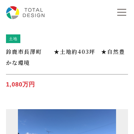
土地
鈴鹿市長澤町 ★土地約403坪 ★自然豊
かな環境
1,080万円